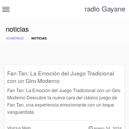
Skip
radio Gayane
to
content
noticias
HOMEPAGE
NOTICIAS
Fan Tan: La Emoción del Juego Tradicional
con un Giro Moderno
Fan Tan: La Emoción del Juego Tradicional con un Giro
Moderno Descubre la nueva cara del clásico juego de
Fan Tan, una experiencia emocionante con un toque
vanguardista.
Vinicius Melo
Posted
enero 24, 2024