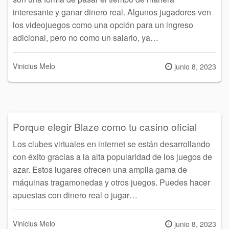
interesante y ganar dinero real. Algunos jugadores ven
los videojuegos como una opción para un ingreso
adicional, pero no como un salario, ya…
Vinicius Melo
Posted
junio 8, 2023
on
Porque elegir Blaze como tu casino oficial
Los clubes virtuales en internet se están desarrollando
con éxito gracias a la alta popularidad de los juegos de
azar. Estos lugares ofrecen una amplia gama de
máquinas tragamonedas y otros juegos. Puedes hacer
apuestas con dinero real o jugar…
Vinicius Melo
Posted
junio 8, 2023