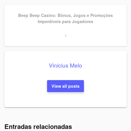
Navegação
de
Next
Beep Beep Casino: Bônus, Jogos e Promoções
Post
Imperdíveis para Jogadores
Post
Vinicius Melo
View all posts
Entradas relacionadas