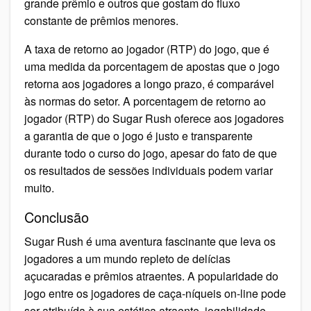
grande prêmio e outros que gostam do fluxo
constante de prêmios menores.
A taxa de retorno ao jogador (RTP) do jogo, que é
uma medida da porcentagem de apostas que o jogo
retorna aos jogadores a longo prazo, é comparável
às normas do setor. A porcentagem de retorno ao
jogador (RTP) do Sugar Rush oferece aos jogadores
a garantia de que o jogo é justo e transparente
durante todo o curso do jogo, apesar do fato de que
os resultados de sessões individuais podem variar
muito.
Conclusão
Sugar Rush é uma aventura fascinante que leva os
jogadores a um mundo repleto de delícias
açucaradas e prêmios atraentes. A popularidade do
jogo entre os jogadores de caça-níqueis on-line pode
ser atribuída à sua estética atraente, jogabilidade