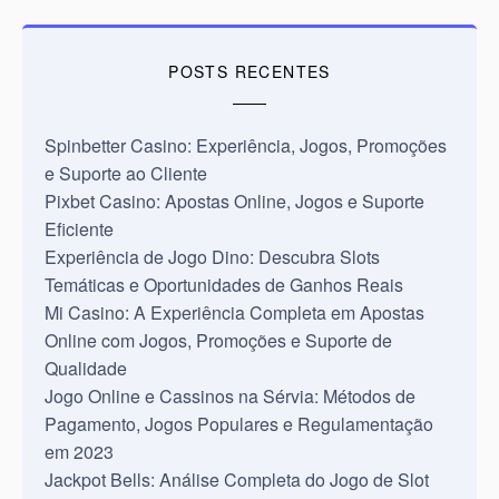
POSTS RECENTES
Spinbetter Casino: Experiência, Jogos, Promoções
e Suporte ao Cliente
Pixbet Casino: Apostas Online, Jogos e Suporte
Eficiente
Experiência de Jogo Dino: Descubra Slots
Temáticas e Oportunidades de Ganhos Reais
Mi Casino: A Experiência Completa em Apostas
Online com Jogos, Promoções e Suporte de
Qualidade
Jogo Online e Cassinos na Sérvia: Métodos de
Pagamento, Jogos Populares e Regulamentação
em 2023
Jackpot Bells: Análise Completa do Jogo de Slot