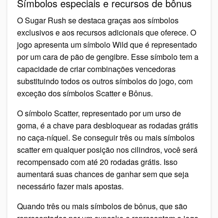
Símbolos especiais e recursos de bônus
O Sugar Rush se destaca graças aos símbolos
exclusivos e aos recursos adicionais que oferece. O
jogo apresenta um símbolo Wild que é representado
por um cara de pão de gengibre. Esse símbolo tem a
capacidade de criar combinações vencedoras
substituindo todos os outros símbolos do jogo, com
exceção dos símbolos Scatter e Bônus.
O símbolo Scatter, representado por um urso de
goma, é a chave para desbloquear as rodadas grátis
no caça-níquel. Se conseguir três ou mais símbolos
scatter em qualquer posição nos cilindros, você será
recompensado com até 20 rodadas grátis. Isso
aumentará suas chances de ganhar sem que seja
necessário fazer mais apostas.
Quando três ou mais símbolos de bônus, que são